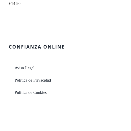
€
14.90
CONFIANZA ONLINE
Aviso Legal
Política de Privacidad
Política de Cookies
© Farmacia Plaza Mayor | Todos los derechos reservados |
farpmayor@gmail.com