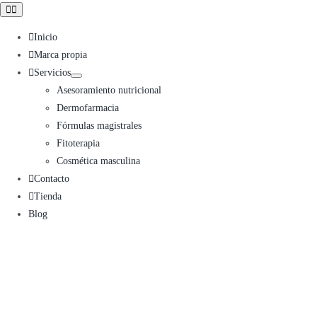
Toggle
Navigation
Inicio
Marca propia
Servicios
Asesoramiento nutricional
Dermofarmacia
Fórmulas magistrales
Fitoterapia
Cosmética masculina
Contacto
Tienda
Blog