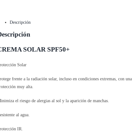
Descripción
Descripción
CREMA SOLAR SPF50+
rotección Solar
rotege frente a la radiación solar, incluso en condiciones extremas, con una
rotección muy alta.
inimiza el riesgo de alergias al sol y la aparición de manchas.
esistente al agua.
rotección IR.