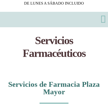
DE LUNES A SÁBADO INCLUIDO
To
Na
Servicios
Inicio
Farmacéuticos
Marca propia
Servicios
Servicios de Farmacia Plaza
Contacto
Mayor
Tienda