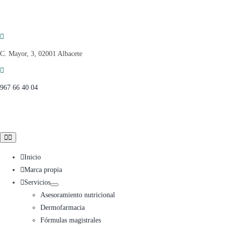
Saltar
al
contenido
C. Mayor, 3, 02001 Albacete
967 66 40 04
Toggle
Navigation
Inicio
Marca propia
Servicios
Asesoramiento nutricional
Dermofarmacia
Fórmulas magistrales