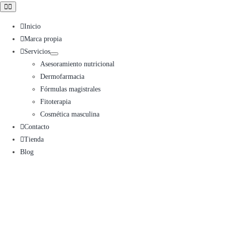
Toggle
Navigation
Inicio
Marca propia
Servicios
Asesoramiento nutricional
Dermofarmacia
Fórmulas magistrales
Fitoterapia
Cosmética masculina
Contacto
Tienda
Blog