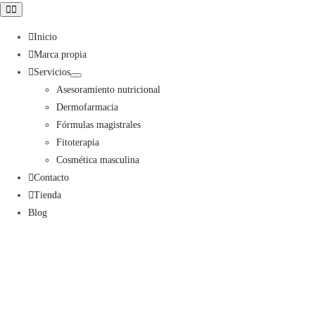
Toggle
Navigation
Inicio
Marca propia
Servicios
Asesoramiento nutricional
Dermofarmacia
Fórmulas magistrales
Fitoterapia
Cosmética masculina
Contacto
Tienda
Blog