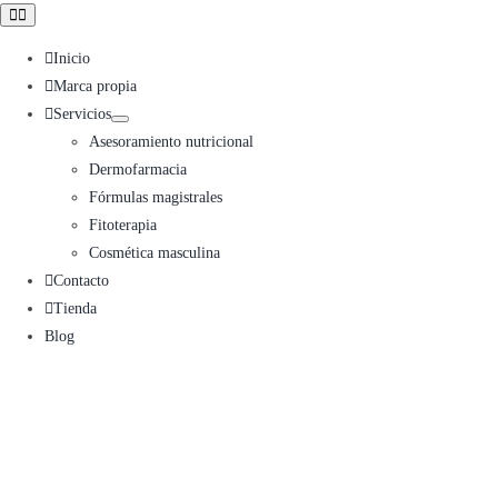
Toggle
Navigation
Inicio
Marca propia
Servicios
Asesoramiento nutricional
Dermofarmacia
Fórmulas magistrales
Fitoterapia
Cosmética masculina
Contacto
Tienda
Blog