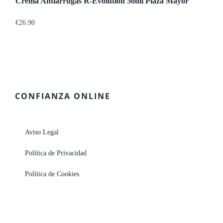
Crema Antiarrugas R-Evolution 50ml Plaza Mayor
€
26.90
CONFIANZA ONLINE
Aviso Legal
Política de Privacidad
Política de Cookies
© Farmacia Plaza Mayor | Todos los derechos reservados |
farpmayor@gmail.com