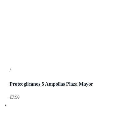
/
Detalles
Proteoglicanos 5 Ampollas Plaza Mayor
€
7.90