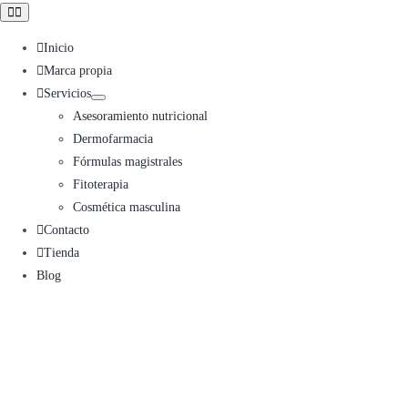
Toggle
Navigation
Inicio
Marca propia
Servicios
Asesoramiento nutricional
Dermofarmacia
Fórmulas magistrales
Fitoterapia
Cosmética masculina
Contacto
Tienda
Blog