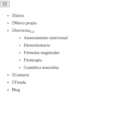
Toggle
Navigation
Inicio
Marca propia
Servicios
Asesoramiento nutricional
Dermofarmacia
Fórmulas magistrales
Fitoterapia
Cosmética masculina
Contacto
Tienda
Blog